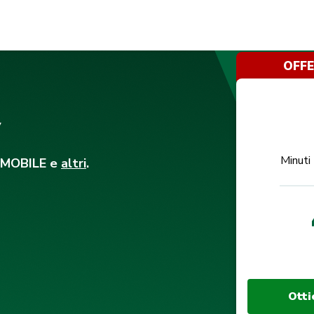
OFF
y
Minuti
MOBILE e
altri
.
Otti