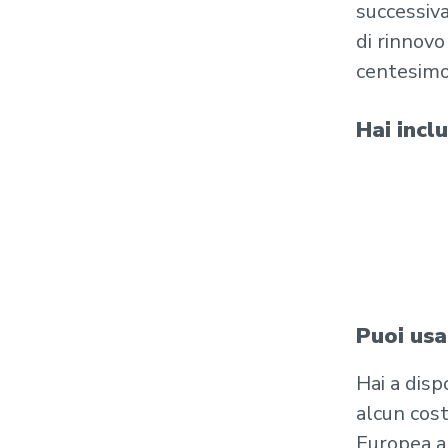
successiva
di rinnovo
centesimo
Hai incl
Puoi usa
Hai a disp
alcun cost
Europea a