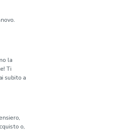
nnovo.
mo la
e! Ti
i subito a
ensiero,
cquisto o,