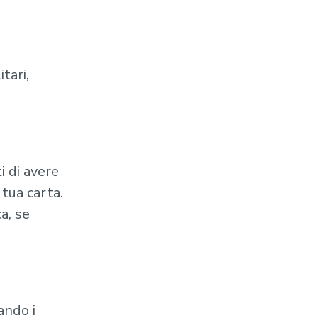
tari,
 di avere
tua carta.
a, se
ando i