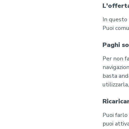
L'offert
In questo 
Puoi comun
Paghi so
Per non fa
navigazion
basta anda
utilizzarl
Ricarica
Puoi farlo
puoi attiv