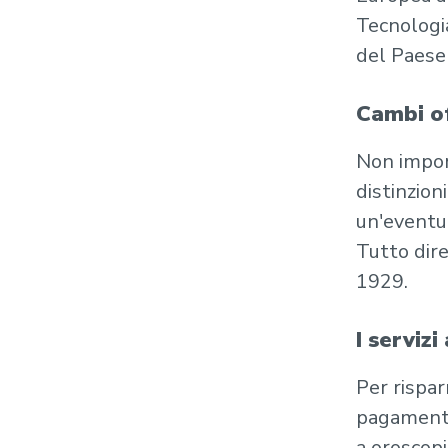
Tecnologia
del Paese i
Cambi of
Non import
distinzion
un'eventua
Tutto dir
1929.
I serviz
Per rispar
pagamento
a oroscopi,