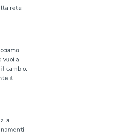
lla rete
acciamo
o vuoi a
il cambio.
te il
zi a
onamenti