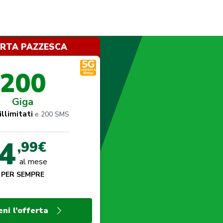
ERTA PAZZESCA
200
Giga
illimitati
e 200 SMS
4
,99€
al mese
PER SEMPRE
eni l’offerta