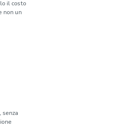
o il costo
 e non un
i, senza
nione