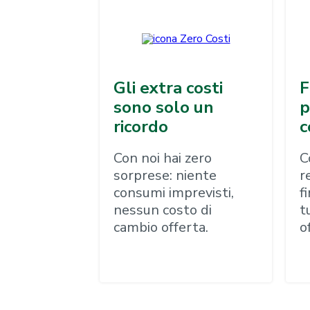
Gli extra costi
F
sono solo un
p
ricordo
c
Con noi hai zero
C
sorprese: niente
r
consumi imprevisti,
f
nessun costo di
t
cambio offerta.
o