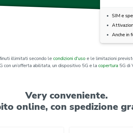
SIM e spe
Attivazio
Anche in 
inuti illimitati secondo le
condizioni d'uso
e le limitazioni previst
G con un’offerta abilitata, un dispositivo 5G e la
copertura
5G di 
Very conveniente.
ito online, con spedizione gra