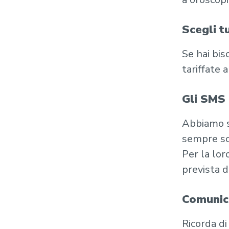
Scegli t
Se hai bis
tariffate 
Gli SMS 
Abbiamo s
sempre sot
Per la lor
prevista d
Comunica
Ricorda di