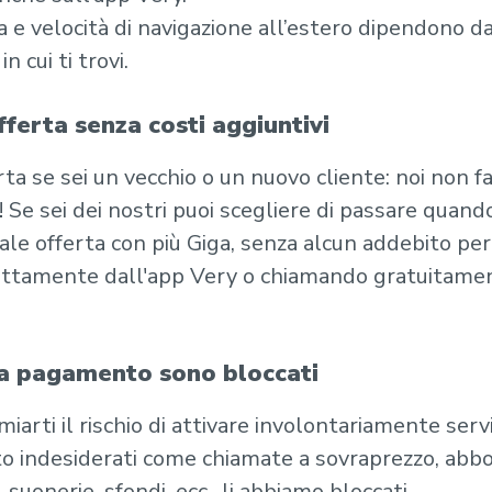
 e velocità di navigazione all’estero dipendono da
n cui ti trovi.
ferta senza costi aggiuntivi
a se sei un vecchio o un nuovo cliente: noi non f
i! Se sei dei nostri puoi scegliere di passare quand
le offerta con più Giga, senza alcun addebito per 
ettamente dall'app Very o chiamando gratuitamen
i a pagamento sono bloccati
miarti il rischio di attivare involontariamente servi
 indesiderati come chiamate a sovraprezzo, abb
 suonerie, sfondi, ecc., li abbiamo bloccati.