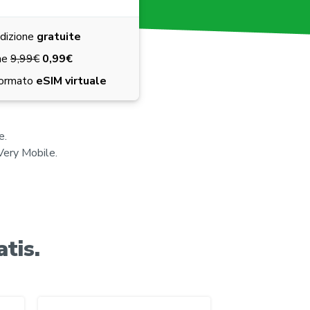
dizione
gratuite
ne
9,99€
0,99€
formato
eSIM virtuale
e.
Very Mobile.
tis.