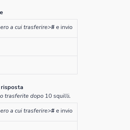
te
ro a cui trasferire>
#
e invio
 risposta
o trasferite dopo
10 squilli
.
ro a cui trasferire>
#
e invio