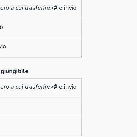
ro a cui trasferire>
#
e invio
io
vio
giungibile
ro a cui trasferire>
#
e invio