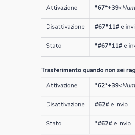
Attivazione
*67*+39
<Nume
Disattivazione
#67*11#
e inv
Stato
*#67*11#
e in
Trasferimento quando non sei rag
Attivazione
*62*+39
<Nume
Disattivazione
#62#
e invio
Stato
*#62#
e invio