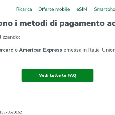
Ricarica
Offerte mobile
eSIM
Smartph
ono i metodi di pagamento ac
ilizzando
:
rcard
o
American Express
emessa in Italia, Uni
Vedi tutte le FAQ
VA 13378520152