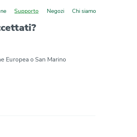
one
Supporto
Negozi
Chi siamo
cettati?
one Europea o San Marino