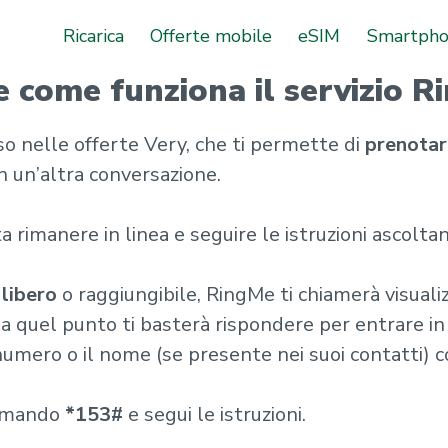
Ricarica
Offerte mobile
eSIM
Smartph
e come funziona il servizio 
luso nelle offerte Very, che ti permette di
prenotar
n un’altra conversazione.
a rimanere in linea e seguire le istruzioni ascolta
 libero
o raggiungibile, RingMe ti chiamerà visuali
 quel punto ti basterà rispondere per entrare i
o numero o il nome (se presente nei suoi contatti
 comando
*153#
e segui le istruzioni.