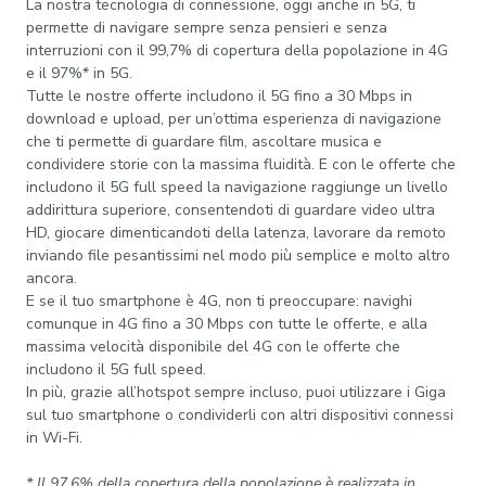
La nostra tecnologia di connessione, oggi anche in 5G, ti
permette di navigare sempre senza pensieri e senza
interruzioni con il 99,7% di copertura della popolazione in 4G
e il 97%* in 5G.
Tutte le nostre offerte includono il 5G fino a 30 Mbps in
download e upload, per un’ottima esperienza di navigazione
che ti permette di guardare film, ascoltare musica e
condividere storie con la massima fluidità. E con le offerte che
includono il 5G full speed la navigazione raggiunge un livello
addirittura superiore, consentendoti di guardare video ultra
HD, giocare dimenticandoti della latenza, lavorare da remoto
inviando file pesantissimi nel modo più semplice e molto altro
ancora.
E se il tuo smartphone è 4G, non ti preoccupare: navighi
comunque in 4G fino a 30 Mbps con tutte le offerte, e alla
massima velocità disponibile del 4G con le offerte che
includono il 5G full speed.
In più, grazie all’hotspot sempre incluso, puoi utilizzare i Giga
sul tuo smartphone o condividerli con altri dispositivi connessi
in Wi-Fi.
* Il 97,6% della copertura della popolazione è realizzata in