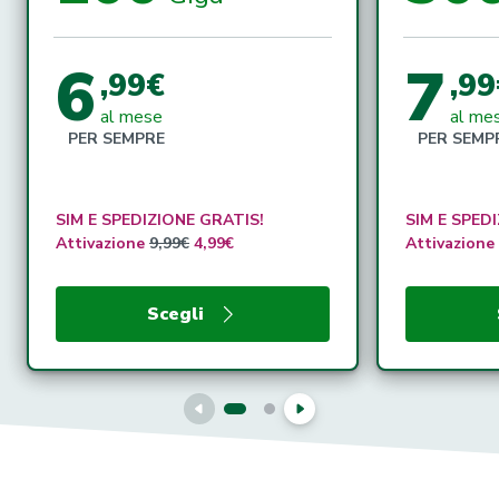
6
7
,99€
,99
al mese
al me
PER SEMPRE
PER SEMP
SIM E SPEDIZIONE GRATIS!
SIM E SPED
Attivazione
9,99€
4,99€
Attivazione
Scegli