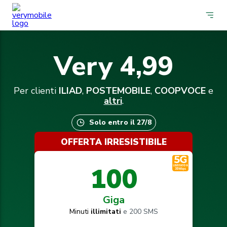
Very 4,99
Per clienti
ILIAD
,
POSTEMOBILE
,
COOPVOCE
e
altri
.
Solo entro il 27/8
OFFERTA IRRESISTIBILE
100
Giga
Minuti
illimitati
e 200 SMS